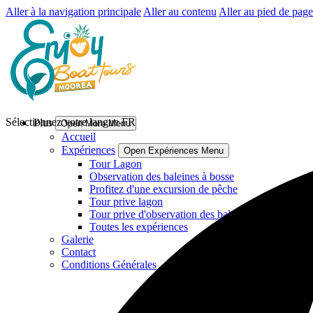
Aller à la navigation principale
Aller au contenu
Aller au pied de page
Sélectionnez votre langue
FR
Plus
Open More Menu
Accueil
Expériences
Open Expériences Menu
Tour Lagon
Observation des baleines à bosse
Profitez d'une excursion de pêche
Tour prive lagon
Tour prive d'observation des baleines a bosse
Toutes les expériences
Galerie
Contact
Conditions Générales