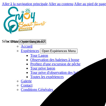
Aller à la navigation principale
Aller au contenu
Aller au pied de page
Sélectionnez votre langue
FR
Plus
Open More Menu
Accueil
Expériences
Open Expériences Menu
Tour Lagon
Observation des baleines à bosse
Profitez d'une excursion de pêche
Tour prive lagon
Tour prive d'observation des baleines a bosse
Toutes les expériences
Galerie
Contact
Conditions Générales