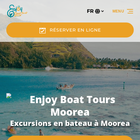
Aller à la navigation principale
Aller au contenu
Aller au pied de page
FR
MENU
Sélectionnez
votre
langue
RÉSERVER EN LIGNE
Excursions en bateau à Moorea