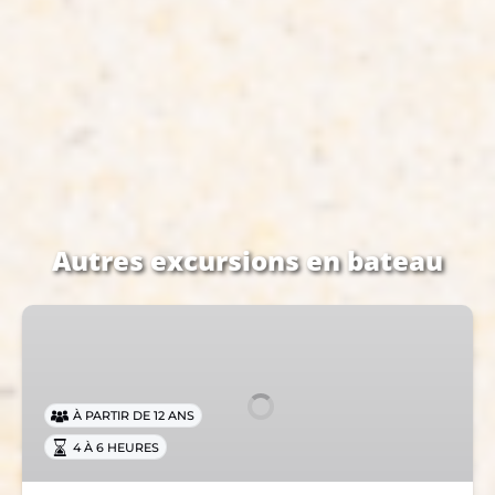
Autres excursions en bateau
Profitez
D'une
Excursion
De
À PARTIR DE 12 ANS
Pêche
4 À 6 HEURES