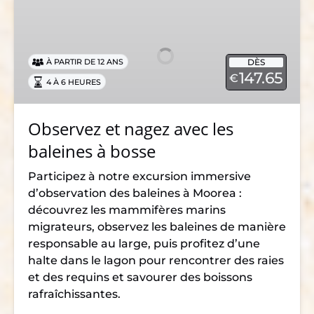
et
nagez
avec
DÈS
À PARTIR DE 12 ANS
les
147.65
€
4 À 6 HEURES
baleines
à
bosse
Observez et nagez avec les
baleines à bosse
Participez à notre excursion immersive
d’observation des baleines à Moorea :
découvrez les mammifères marins
migrateurs, observez les baleines de manière
responsable au large, puis profitez d’une
halte dans le lagon pour rencontrer des raies
et des requins et savourer des boissons
rafraîchissantes.