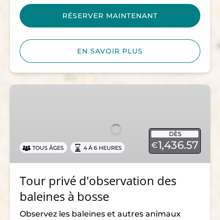
RÉSERVER MAINTENANT
EN SAVOIR PLUS
Tour
privé
d'observation
des
DÈS
baleines
1,436.57
€
TOUS ÂGES
4 À 6 HEURES
à
bosse
Tour privé d'observation des
baleines à bosse
Observez les baleines et autres animaux